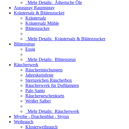
Mehr Details:
Ätherische Öle
Auraspray Raumspray
Kräutersalz & Blütenzucker
Kräutersalz
Kräutersalz Mühle
Blütenzucker
Mehr Details:
Kräutersalz & Blütenzucker
Blütensirup
Essig
Mehr Details:
Blütensirup
Räucherwerk
Räuchermischungen
Jahreskreisfeste
Sternzeichen Räucherbox
Räucherwerk für Duftlampen
Palo Santo
Räuchergeschenksets
Weißer Salbei
Mehr Details:
Räucherwerk
Myrrhe - Drachenblut - Styrax
Weihrauch
Klosterweihrauch