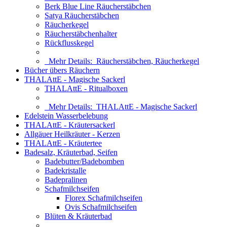
Berk Blue Line Räucherstäbchen
Satya Räucherstäbchen
Räucherkegel
Räucherstäbchenhalter
Rückflusskegel
Mehr Details:
Räucherstäbchen, Räucherkegel
Bücher übers Räuchern
THALAttE - Magische Sackerl
THALAttE - Ritualboxen
Mehr Details:
THALAttE - Magische Sackerl
Edelstein Wasserbelebung
THALAttE - Kräutersackerl
Allgäuer Heilkräuter - Kerzen
THALAttE - Kräutertee
Badesalz, Kräuterbad, Seifen
Badebutter/Badebomben
Badekristalle
Badepralinen
Schafmilchseifen
Florex Schafmilchseifen
Ovis Schafmilchseifen
Blüten & Kräuterbad