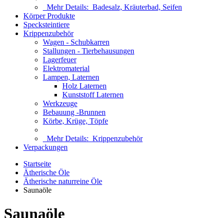
Mehr Details:
Badesalz, Kräuterbad, Seifen
Körper Produkte
Specksteintiere
Krippenzubehör
Wagen - Schubkarren
Stallungen - Tierbehausungen
Lagerfeuer
Elektromaterial
Lampen, Laternen
Holz Laternen
Kunststoff Laternen
Werkzeuge
Bebauung -Brunnen
Körbe, Krüge, Töpfe
Mehr Details:
Krippenzubehör
Verpackungen
Startseite
Ätherische Öle
Ätherische naturreine Öle
Saunaöle
Saunaöle