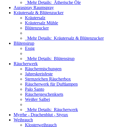
Mehr Details:
Ätherische Öle
Auraspray Raumspray
Kräutersalz & Blütenzucker
Kräutersalz
Kräutersalz Mühle
Blütenzucker
Mehr Details:
Kräutersalz & Blütenzucker
Blütensirup
Essig
Mehr Details:
Blütensirup
Räucherwerk
Räuchermischungen
Jahreskreisfeste
Sternzeichen Räucherbox
Räucherwerk für Duftlampen
Palo Santo
Räuchergeschenksets
Weißer Salbei
Mehr Details:
Räucherwerk
Myrrhe - Drachenblut - Styrax
Weihrauch
Klosterweihrauch