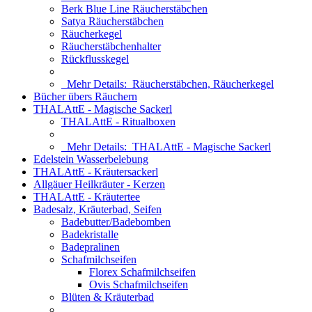
Berk Blue Line Räucherstäbchen
Satya Räucherstäbchen
Räucherkegel
Räucherstäbchenhalter
Rückflusskegel
Mehr Details:
Räucherstäbchen, Räucherkegel
Bücher übers Räuchern
THALAttE - Magische Sackerl
THALAttE - Ritualboxen
Mehr Details:
THALAttE - Magische Sackerl
Edelstein Wasserbelebung
THALAttE - Kräutersackerl
Allgäuer Heilkräuter - Kerzen
THALAttE - Kräutertee
Badesalz, Kräuterbad, Seifen
Badebutter/Badebomben
Badekristalle
Badepralinen
Schafmilchseifen
Florex Schafmilchseifen
Ovis Schafmilchseifen
Blüten & Kräuterbad