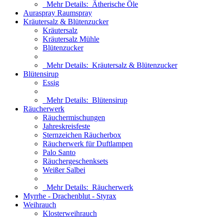
Mehr Details:
Ätherische Öle
Auraspray Raumspray
Kräutersalz & Blütenzucker
Kräutersalz
Kräutersalz Mühle
Blütenzucker
Mehr Details:
Kräutersalz & Blütenzucker
Blütensirup
Essig
Mehr Details:
Blütensirup
Räucherwerk
Räuchermischungen
Jahreskreisfeste
Sternzeichen Räucherbox
Räucherwerk für Duftlampen
Palo Santo
Räuchergeschenksets
Weißer Salbei
Mehr Details:
Räucherwerk
Myrrhe - Drachenblut - Styrax
Weihrauch
Klosterweihrauch