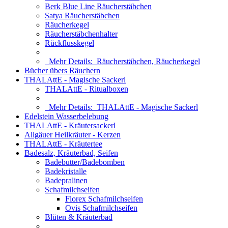
Berk Blue Line Räucherstäbchen
Satya Räucherstäbchen
Räucherkegel
Räucherstäbchenhalter
Rückflusskegel
Mehr Details:
Räucherstäbchen, Räucherkegel
Bücher übers Räuchern
THALAttE - Magische Sackerl
THALAttE - Ritualboxen
Mehr Details:
THALAttE - Magische Sackerl
Edelstein Wasserbelebung
THALAttE - Kräutersackerl
Allgäuer Heilkräuter - Kerzen
THALAttE - Kräutertee
Badesalz, Kräuterbad, Seifen
Badebutter/Badebomben
Badekristalle
Badepralinen
Schafmilchseifen
Florex Schafmilchseifen
Ovis Schafmilchseifen
Blüten & Kräuterbad