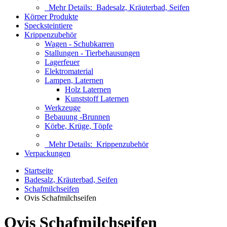
Mehr Details:
Badesalz, Kräuterbad, Seifen
Körper Produkte
Specksteintiere
Krippenzubehör
Wagen - Schubkarren
Stallungen - Tierbehausungen
Lagerfeuer
Elektromaterial
Lampen, Laternen
Holz Laternen
Kunststoff Laternen
Werkzeuge
Bebauung -Brunnen
Körbe, Krüge, Töpfe
Mehr Details:
Krippenzubehör
Verpackungen
Startseite
Badesalz, Kräuterbad, Seifen
Schafmilchseifen
Ovis Schafmilchseifen
Ovis Schafmilchseifen