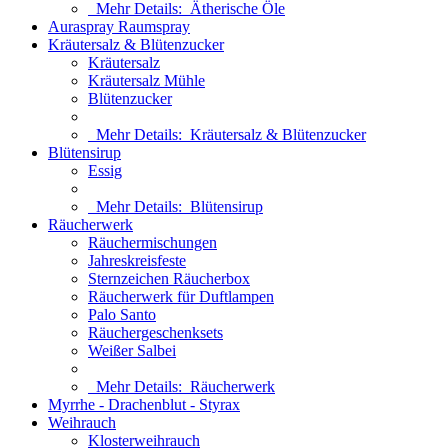
Mehr Details:
Ätherische Öle
Auraspray Raumspray
Kräutersalz & Blütenzucker
Kräutersalz
Kräutersalz Mühle
Blütenzucker
Mehr Details:
Kräutersalz & Blütenzucker
Blütensirup
Essig
Mehr Details:
Blütensirup
Räucherwerk
Räuchermischungen
Jahreskreisfeste
Sternzeichen Räucherbox
Räucherwerk für Duftlampen
Palo Santo
Räuchergeschenksets
Weißer Salbei
Mehr Details:
Räucherwerk
Myrrhe - Drachenblut - Styrax
Weihrauch
Klosterweihrauch