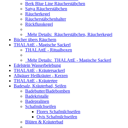
Berk Blue Line Räucherstäbchen
Satya Räucherstäbchen
Räucherkegel
Räucherstäbchenhalter
Rückflusskegel
Mehr Details:
Räucherstäbchen, Räucherkegel
Bücher übers Räuchern
THALAttE - Magische Sackerl
THALAttE - Ritualboxen
Mehr Details:
THALAttE - Magische Sackerl
Edelstein Wasserbelebung
THALAttE - Kräutersackerl
Allgäuer Heilkräuter - Kerzen
THALAttE - Kräutertee
Badesalz, Kräuterbad, Seifen
Badebutter/Badebomben
Badekristalle
Badepralinen
Schafmilchseifen
Florex Schafmilchseifen
Ovis Schafmilchseifen
Blüten & Kräuterbad