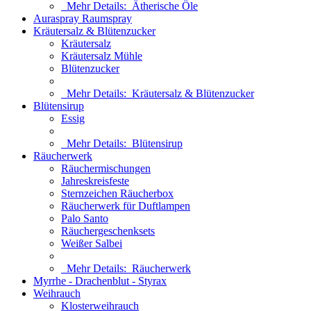
Mehr Details:
Ätherische Öle
Auraspray Raumspray
Kräutersalz & Blütenzucker
Kräutersalz
Kräutersalz Mühle
Blütenzucker
Mehr Details:
Kräutersalz & Blütenzucker
Blütensirup
Essig
Mehr Details:
Blütensirup
Räucherwerk
Räuchermischungen
Jahreskreisfeste
Sternzeichen Räucherbox
Räucherwerk für Duftlampen
Palo Santo
Räuchergeschenksets
Weißer Salbei
Mehr Details:
Räucherwerk
Myrrhe - Drachenblut - Styrax
Weihrauch
Klosterweihrauch