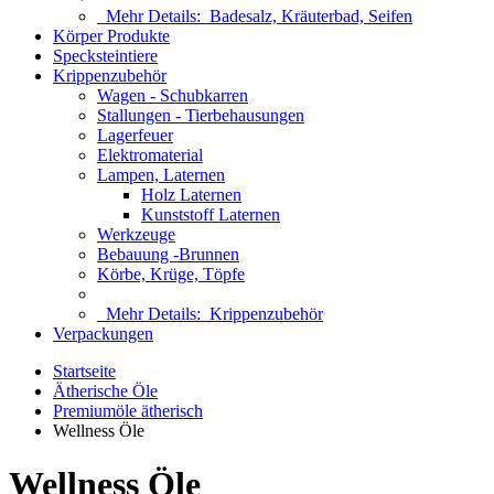
Mehr Details:
Badesalz, Kräuterbad, Seifen
Körper Produkte
Specksteintiere
Krippenzubehör
Wagen - Schubkarren
Stallungen - Tierbehausungen
Lagerfeuer
Elektromaterial
Lampen, Laternen
Holz Laternen
Kunststoff Laternen
Werkzeuge
Bebauung -Brunnen
Körbe, Krüge, Töpfe
Mehr Details:
Krippenzubehör
Verpackungen
Startseite
Ätherische Öle
Premiumöle ätherisch
Wellness Öle
Wellness Öle