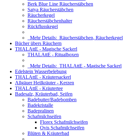
Berk Blue Line Räucherstäbchen
Satya Räucherstäbchen
Räucherkegel
Räucherstäbchenhalter
Rückflusskegel
Mehr Details:
Räucherstäbchen, Räucherkegel
Bücher übers Räuchern
THALAttE - Magische Sackerl
THALAttE - Ritualboxen
Mehr Details:
THALAttE - Magische Sackerl
Edelstein Wasserbelebung
THALAttE - Kräutersackerl
Allgäuer Heilkräuter - Kerzen
THALAttE - Kräutertee
Badesalz, Kräuterbad, Seifen
Badebutter/Badebomben
Badekristalle
Badepralinen
Schafmilchseifen
Florex Schafmilchseifen
Ovis Schafmilchseifen
Blüten & Kräuterbad