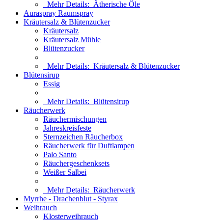
Mehr Details:
Ätherische Öle
Auraspray Raumspray
Kräutersalz & Blütenzucker
Kräutersalz
Kräutersalz Mühle
Blütenzucker
Mehr Details:
Kräutersalz & Blütenzucker
Blütensirup
Essig
Mehr Details:
Blütensirup
Räucherwerk
Räuchermischungen
Jahreskreisfeste
Sternzeichen Räucherbox
Räucherwerk für Duftlampen
Palo Santo
Räuchergeschenksets
Weißer Salbei
Mehr Details:
Räucherwerk
Myrrhe - Drachenblut - Styrax
Weihrauch
Klosterweihrauch