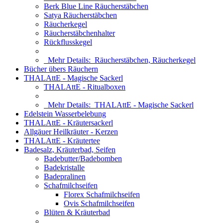
Berk Blue Line Räucherstäbchen
Satya Räucherstäbchen
Räucherkegel
Räucherstäbchenhalter
Rückflusskegel
Mehr Details:
Räucherstäbchen, Räucherkegel
Bücher übers Räuchern
THALAttE - Magische Sackerl
THALAttE - Ritualboxen
Mehr Details:
THALAttE - Magische Sackerl
Edelstein Wasserbelebung
THALAttE - Kräutersackerl
Allgäuer Heilkräuter - Kerzen
THALAttE - Kräutertee
Badesalz, Kräuterbad, Seifen
Badebutter/Badebomben
Badekristalle
Badepralinen
Schafmilchseifen
Florex Schafmilchseifen
Ovis Schafmilchseifen
Blüten & Kräuterbad