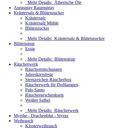
Mehr Details:
Ätherische Öle
Auraspray Raumspray
Kräutersalz & Blütenzucker
Kräutersalz
Kräutersalz Mühle
Blütenzucker
Mehr Details:
Kräutersalz & Blütenzucker
Blütensirup
Essig
Mehr Details:
Blütensirup
Räucherwerk
Räuchermischungen
Jahreskreisfeste
Sternzeichen Räucherbox
Räucherwerk für Duftlampen
Palo Santo
Räuchergeschenksets
Weißer Salbei
Mehr Details:
Räucherwerk
Myrrhe - Drachenblut - Styrax
Weihrauch
Klosterweihrauch