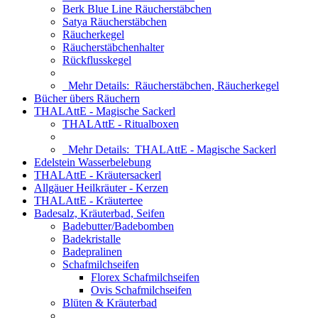
Berk Blue Line Räucherstäbchen
Satya Räucherstäbchen
Räucherkegel
Räucherstäbchenhalter
Rückflusskegel
Mehr Details:
Räucherstäbchen, Räucherkegel
Bücher übers Räuchern
THALAttE - Magische Sackerl
THALAttE - Ritualboxen
Mehr Details:
THALAttE - Magische Sackerl
Edelstein Wasserbelebung
THALAttE - Kräutersackerl
Allgäuer Heilkräuter - Kerzen
THALAttE - Kräutertee
Badesalz, Kräuterbad, Seifen
Badebutter/Badebomben
Badekristalle
Badepralinen
Schafmilchseifen
Florex Schafmilchseifen
Ovis Schafmilchseifen
Blüten & Kräuterbad