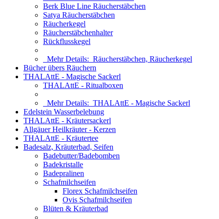
Berk Blue Line Räucherstäbchen
Satya Räucherstäbchen
Räucherkegel
Räucherstäbchenhalter
Rückflusskegel
Mehr Details:
Räucherstäbchen, Räucherkegel
Bücher übers Räuchern
THALAttE - Magische Sackerl
THALAttE - Ritualboxen
Mehr Details:
THALAttE - Magische Sackerl
Edelstein Wasserbelebung
THALAttE - Kräutersackerl
Allgäuer Heilkräuter - Kerzen
THALAttE - Kräutertee
Badesalz, Kräuterbad, Seifen
Badebutter/Badebomben
Badekristalle
Badepralinen
Schafmilchseifen
Florex Schafmilchseifen
Ovis Schafmilchseifen
Blüten & Kräuterbad