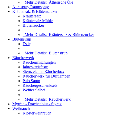
Mehr Details:
Ätherische Öle
Auraspray Raumspray
Kräutersalz & Blütenzucker
Kräutersalz
Kräutersalz Mühle
Blütenzucker
Mehr Details:
Kräutersalz & Blütenzucker
Blütensirup
Essig
Mehr Details:
Blütensirup
Räucherwerk
Räuchermischungen
Jahreskreisfeste
Sternzeichen Räucherbox
Räucherwerk für Duftlampen
Palo Santo
Räuchergeschenksets
Weißer Salbei
Mehr Details:
Räucherwerk
Myrrhe - Drachenblut - Styrax
Weihrauch
Klosterweihrauch