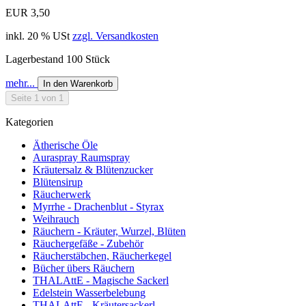
EUR 3,50
inkl. 20 % USt
zzgl. Versandkosten
Lagerbestand 100 Stück
mehr...
In den Warenkorb
Seite 1 von 1
Kategorien
Ätherische Öle
Auraspray Raumspray
Kräutersalz & Blütenzucker
Blütensirup
Räucherwerk
Myrrhe - Drachenblut - Styrax
Weihrauch
Räuchern - Kräuter, Wurzel, Blüten
Räuchergefäße - Zubehör
Räucherstäbchen, Räucherkegel
Bücher übers Räuchern
THALAttE - Magische Sackerl
Edelstein Wasserbelebung
THALAttE - Kräutersackerl