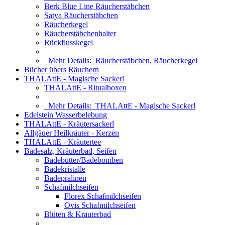
Berk Blue Line Räucherstäbchen
Satya Räucherstäbchen
Räucherkegel
Räucherstäbchenhalter
Rückflusskegel
Mehr Details:
Räucherstäbchen, Räucherkegel
Bücher übers Räuchern
THALAttE - Magische Sackerl
THALAttE - Ritualboxen
Mehr Details:
THALAttE - Magische Sackerl
Edelstein Wasserbelebung
THALAttE - Kräutersackerl
Allgäuer Heilkräuter - Kerzen
THALAttE - Kräutertee
Badesalz, Kräuterbad, Seifen
Badebutter/Badebomben
Badekristalle
Badepralinen
Schafmilchseifen
Florex Schafmilchseifen
Ovis Schafmilchseifen
Blüten & Kräuterbad