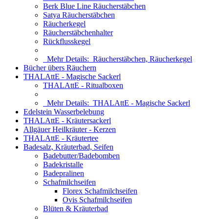
Berk Blue Line Räucherstäbchen
Satya Räucherstäbchen
Räucherkegel
Räucherstäbchenhalter
Rückflusskegel
Mehr Details:
Räucherstäbchen, Räucherkegel
Bücher übers Räuchern
THALAttE - Magische Sackerl
THALAttE - Ritualboxen
Mehr Details:
THALAttE - Magische Sackerl
Edelstein Wasserbelebung
THALAttE - Kräutersackerl
Allgäuer Heilkräuter - Kerzen
THALAttE - Kräutertee
Badesalz, Kräuterbad, Seifen
Badebutter/Badebomben
Badekristalle
Badepralinen
Schafmilchseifen
Florex Schafmilchseifen
Ovis Schafmilchseifen
Blüten & Kräuterbad