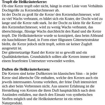
Tropft die Heilkräuterkerze:
Ob eine Kerze tropft oder nicht, hängt in erster Linie vom Verhältnis
Dochtgröße zu Kerzendurchmesser ab.
Ist der Docht zu groß für die Kerze/ den Kerzendurchmesser, wird
zu viel Wachs verbrannt, es bildet sich ein Krater, der Docht wird zu
lange und die Kerze rußt stark. Ist der Docht zu klein für die Kerze/
den Kerzendurchmesser, wird zu wenig Wachs verbrannt, das
überschüssige, flüssige Wachs durchbricht den Rand und die Kerze
tropft. Die Heilkräuterkerze wurde so konzipiert, dass beim Abbrand
ein hauchdünner Rand, in Form einer filigranen Gitternetzstruktur
bleibt, die Kerze jedoch nicht tropft, sofern sie keiner Zugluft
ausgesetzt ist.
Der gitternetzartige Rand der Kerze ist so gewollt und ein
Qualitätskriterium. Grundsätzlich sollten alle Kerzen immer mit
einem feuerfesten Untersetzer verwendet werden.
Duften die Heilkräuterkerzen:
Die Kerzen sind keine Duftkerzen im klassischen Sinn – in jeder
Kerze sind ätherische Öle enthalten, welche den Kerzen auch ein
jeweils interessantes Aroma verleihen, der feine Duft intensiviert
sich aber beim Verbrennen nicht. Aus unserer Erfahrung ist die
Herstellung von Kerzen die ihren Duft hauptsächlich nach dem
Anzünden entfalten, nur durch den Einsatz von synthetischen
Stoffen möglich und die Heilkräuterkerze ist ein reines
Naturprodukt.