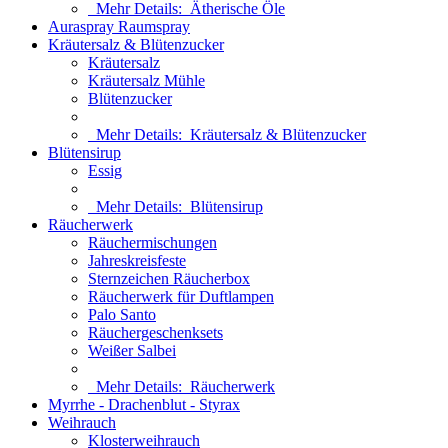
Mehr Details:
Ätherische Öle
Auraspray Raumspray
Kräutersalz & Blütenzucker
Kräutersalz
Kräutersalz Mühle
Blütenzucker
Mehr Details:
Kräutersalz & Blütenzucker
Blütensirup
Essig
Mehr Details:
Blütensirup
Räucherwerk
Räuchermischungen
Jahreskreisfeste
Sternzeichen Räucherbox
Räucherwerk für Duftlampen
Palo Santo
Räuchergeschenksets
Weißer Salbei
Mehr Details:
Räucherwerk
Myrrhe - Drachenblut - Styrax
Weihrauch
Klosterweihrauch