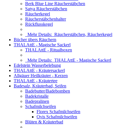
Berk Blue Line Räucherstäbchen
Satya Räucherstäbchen
Räucherkegel
Räucherstäbchenhalter
Rückflusskegel
Mehr Details:
Räucherstäbchen, Räucherkegel
Bücher übers Räuchern
THALAttE - Magische Sackerl
THALAttE - Ritualboxen
Mehr Details:
THALAttE - Magische Sackerl
Edelstein Wasserbelebung
THALAttE - Kräutersackerl
Allgäuer Heilkräuter - Kerzen
THALAttE - Kräutertee
Badesalz, Kräuterbad, Seifen
Badebutter/Badebomben
Badekristalle
Badepralinen
Schafmilchseifen
Florex Schafmilchseifen
Ovis Schafmilchseifen
Blüten & Kräuterbad