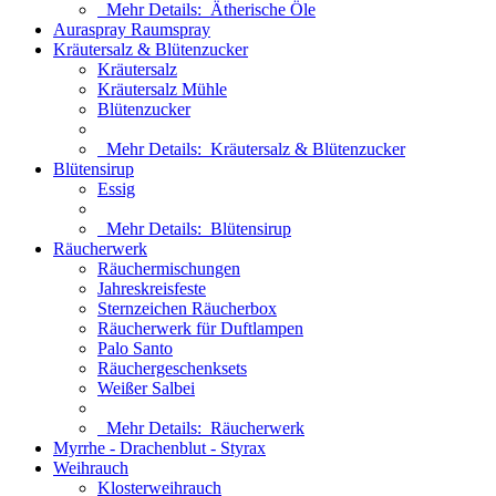
Mehr Details:
Ätherische Öle
Auraspray Raumspray
Kräutersalz & Blütenzucker
Kräutersalz
Kräutersalz Mühle
Blütenzucker
Mehr Details:
Kräutersalz & Blütenzucker
Blütensirup
Essig
Mehr Details:
Blütensirup
Räucherwerk
Räuchermischungen
Jahreskreisfeste
Sternzeichen Räucherbox
Räucherwerk für Duftlampen
Palo Santo
Räuchergeschenksets
Weißer Salbei
Mehr Details:
Räucherwerk
Myrrhe - Drachenblut - Styrax
Weihrauch
Klosterweihrauch