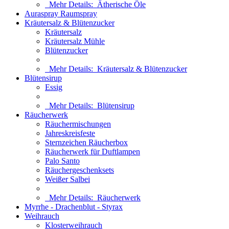
Mehr Details:
Ätherische Öle
Auraspray Raumspray
Kräutersalz & Blütenzucker
Kräutersalz
Kräutersalz Mühle
Blütenzucker
Mehr Details:
Kräutersalz & Blütenzucker
Blütensirup
Essig
Mehr Details:
Blütensirup
Räucherwerk
Räuchermischungen
Jahreskreisfeste
Sternzeichen Räucherbox
Räucherwerk für Duftlampen
Palo Santo
Räuchergeschenksets
Weißer Salbei
Mehr Details:
Räucherwerk
Myrrhe - Drachenblut - Styrax
Weihrauch
Klosterweihrauch