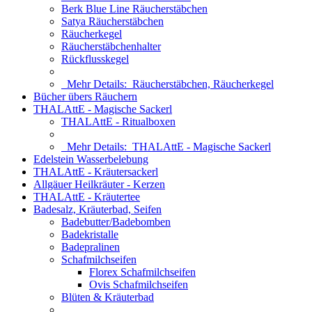
Berk Blue Line Räucherstäbchen
Satya Räucherstäbchen
Räucherkegel
Räucherstäbchenhalter
Rückflusskegel
Mehr Details:
Räucherstäbchen, Räucherkegel
Bücher übers Räuchern
THALAttE - Magische Sackerl
THALAttE - Ritualboxen
Mehr Details:
THALAttE - Magische Sackerl
Edelstein Wasserbelebung
THALAttE - Kräutersackerl
Allgäuer Heilkräuter - Kerzen
THALAttE - Kräutertee
Badesalz, Kräuterbad, Seifen
Badebutter/Badebomben
Badekristalle
Badepralinen
Schafmilchseifen
Florex Schafmilchseifen
Ovis Schafmilchseifen
Blüten & Kräuterbad