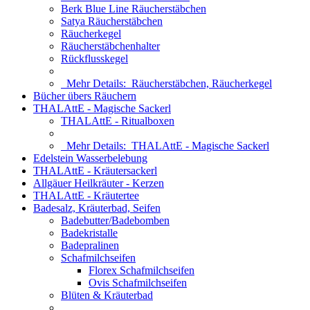
Berk Blue Line Räucherstäbchen
Satya Räucherstäbchen
Räucherkegel
Räucherstäbchenhalter
Rückflusskegel
Mehr Details:
Räucherstäbchen, Räucherkegel
Bücher übers Räuchern
THALAttE - Magische Sackerl
THALAttE - Ritualboxen
Mehr Details:
THALAttE - Magische Sackerl
Edelstein Wasserbelebung
THALAttE - Kräutersackerl
Allgäuer Heilkräuter - Kerzen
THALAttE - Kräutertee
Badesalz, Kräuterbad, Seifen
Badebutter/Badebomben
Badekristalle
Badepralinen
Schafmilchseifen
Florex Schafmilchseifen
Ovis Schafmilchseifen
Blüten & Kräuterbad