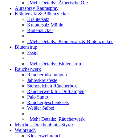
Mehr Details:
Ätherische Öle
Auraspray Raumspray
Kräutersalz & Blütenzucker
Kräutersalz
Kräutersalz Mühle
Blütenzucker
Mehr Details:
Kräutersalz & Blütenzucker
Blütensirup
Essig
Mehr Details:
Blütensirup
Räucherwerk
Räuchermischungen
Jahreskreisfeste
Sternzeichen Räucherbox
Räucherwerk für Duftlampen
Palo Santo
Räuchergeschenksets
Weißer Salbei
Mehr Details:
Räucherwerk
Myrrhe - Drachenblut - Styrax
Weihrauch
Klosterweihrauch