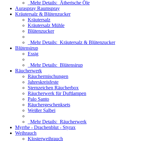
Mehr Details:
Ätherische Öle
Auraspray Raumspray
Kräutersalz & Blütenzucker
Kräutersalz
Kräutersalz Mühle
Blütenzucker
Mehr Details:
Kräutersalz & Blütenzucker
Blütensirup
Essig
Mehr Details:
Blütensirup
Räucherwerk
Räuchermischungen
Jahreskreisfeste
Sternzeichen Räucherbox
Räucherwerk für Duftlampen
Palo Santo
Räuchergeschenksets
Weißer Salbei
Mehr Details:
Räucherwerk
Myrrhe - Drachenblut - Styrax
Weihrauch
Klosterweihrauch