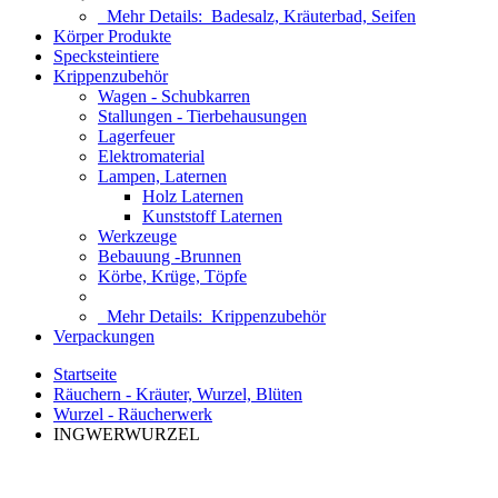
Mehr Details:
Badesalz, Kräuterbad, Seifen
Körper Produkte
Specksteintiere
Krippenzubehör
Wagen - Schubkarren
Stallungen - Tierbehausungen
Lagerfeuer
Elektromaterial
Lampen, Laternen
Holz Laternen
Kunststoff Laternen
Werkzeuge
Bebauung -Brunnen
Körbe, Krüge, Töpfe
Mehr Details:
Krippenzubehör
Verpackungen
Startseite
Räuchern - Kräuter, Wurzel, Blüten
Wurzel - Räucherwerk
INGWERWURZEL