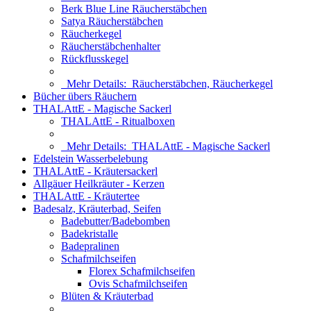
Berk Blue Line Räucherstäbchen
Satya Räucherstäbchen
Räucherkegel
Räucherstäbchenhalter
Rückflusskegel
Mehr Details:
Räucherstäbchen, Räucherkegel
Bücher übers Räuchern
THALAttE - Magische Sackerl
THALAttE - Ritualboxen
Mehr Details:
THALAttE - Magische Sackerl
Edelstein Wasserbelebung
THALAttE - Kräutersackerl
Allgäuer Heilkräuter - Kerzen
THALAttE - Kräutertee
Badesalz, Kräuterbad, Seifen
Badebutter/Badebomben
Badekristalle
Badepralinen
Schafmilchseifen
Florex Schafmilchseifen
Ovis Schafmilchseifen
Blüten & Kräuterbad