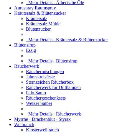
Mehr Details:
Ätherische Öle
Auraspray Raumspray
Kräutersalz & Blütenzucker
Kräutersalz
Kräutersalz Mühle
Blütenzucker
Mehr Details:
Kräutersalz & Blütenzucker
Blütensirup
Essig
Mehr Details:
Blütensirup
Räucherwerk
Räuchermischungen
Jahreskreisfeste
Sternzeichen Räucherbox
Räucherwerk für Duftlampen
Palo Santo
Räuchergeschenksets
Weißer Salbei
Mehr Details:
Räucherwerk
Myrrhe - Drachenblut - Styrax
Weihrauch
Klosterweihrauch