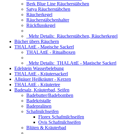
Berk Blue Line Räucherstäbchen
Satya Räucherstäbchen
Räucherkegel
Räucherstäbchenhalter
Rückflusskegel
Mehr Details:
Räucherstäbchen, Räucherkegel
Bücher übers Räuchern
THALAttE - Magische Sackerl
THALAttE - Ritualboxen
Mehr Details:
THALAttE - Magische Sackerl
Edelstein Wasserbelebung
THALAttE - Kräutersackerl
Allgäuer Heilkräuter - Kerzen
THALAttE - Kräutertee
Badesalz, Kräuterbad, Seifen
Badebutter/Badebomben
Badekristalle
Badepralinen
Schafmilchseifen
Florex Schafmilchseifen
Ovis Schafmilchseifen
Blüten & Kräuterbad